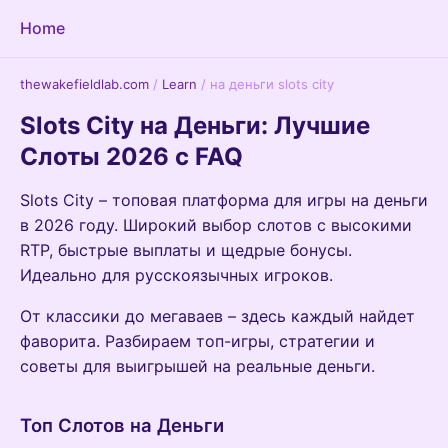
Home
thewakefieldlab.com
/
Learn
/
на деньги slots city
Slots City на Деньги: Лучшие
Слоты 2026 с FAQ
Slots City – топовая платформа для игры на деньги
в 2026 году. Широкий выбор слотов с высокими
RTP, быстрые выплаты и щедрые бонусы.
Идеально для русскоязычных игроков.
От классики до мегаваев – здесь каждый найдет
фаворита. Разбираем топ-игры, стратегии и
советы для выигрышей на реальные деньги.
Топ Слотов на Деньги