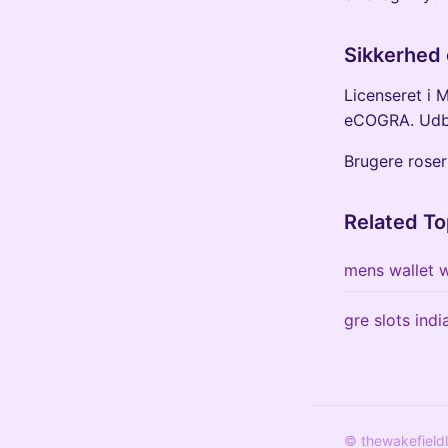
Sikkerhed 
Licenseret i 
eCOGRA. Udbet
Brugere roser
Related To
mens wallet w
gre slots indi
© thewakefield