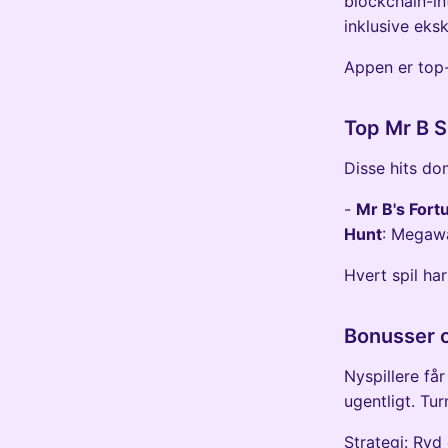
blockchain-in
inklusive eksk
Appen er top-
Top Mr B Sl
Disse hits do
-
Mr B's For
Hunt
: Megaw
Hvert spil ha
Bonusser 
Nyspillere få
ugentligt. Tu
Strategi: Ryd