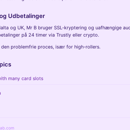
og Udbetalinger
Malta og UK, Mr B bruger SSL-kryptering og uafhængige aud
alinger på 24 timer via Trustly eller crypto.
 den problemfrie proces, især for high-rollers.
pics
ith many card slots
a
lab.com