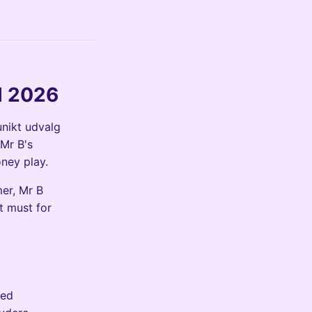
il 2026
unikt udvalg
 Mr B's
oney play.
er, Mr B
t must for
med