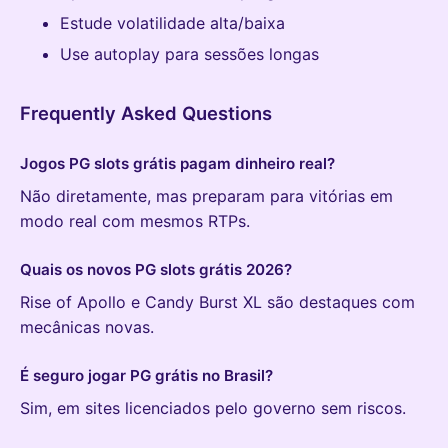
Estude volatilidade alta/baixa
Use autoplay para sessões longas
Frequently Asked Questions
Jogos PG slots grátis pagam dinheiro real?
Não diretamente, mas preparam para vitórias em
modo real com mesmos RTPs.
Quais os novos PG slots grátis 2026?
Rise of Apollo e Candy Burst XL são destaques com
mecânicas novas.
É seguro jogar PG grátis no Brasil?
Sim, em sites licenciados pelo governo sem riscos.