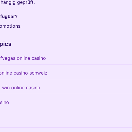
hängig geprüft.
rfügbar?
romotions.
pics
ofvegas online casino
online casino schweiz
y win online casino
asino