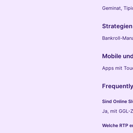
Geminat, Tipi
Strategien
Bankroll-Man
Mobile und
Apps mit Touc
Frequentl
Sind Online Sl
Ja, mit GGL-Ze
Welche RTP e