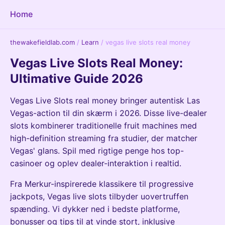
Home
thewakefieldlab.com
/
Learn
/
vegas live slots real money
Vegas Live Slots Real Money:
Ultimative Guide 2026
Vegas Live Slots real money bringer autentisk Las
Vegas-action til din skærm i 2026. Disse live-dealer
slots kombinerer traditionelle fruit machines med
high-definition streaming fra studier, der matcher
Vegas' glans. Spil med rigtige penge hos top-
casinoer og oplev dealer-interaktion i realtid.
Fra Merkur-inspirerede klassikere til progressive
jackpots, Vegas live slots tilbyder uovertruffen
spænding. Vi dykker ned i bedste platforme,
bonusser og tips til at vinde stort, inklusive