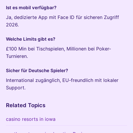
Ist es mobil verfügbar?
Ja, dedizierte App mit Face ID für sicheren Zugriff
2026.
Welche Limits gibt es?
£100 Min bei Tischspielen, Millionen bei Poker-
Turnieren.
Sicher für Deutsche Spieler?
International zugänglich, EU-freundlich mit lokaler
Support.
Related Topics
casino resorts in iowa