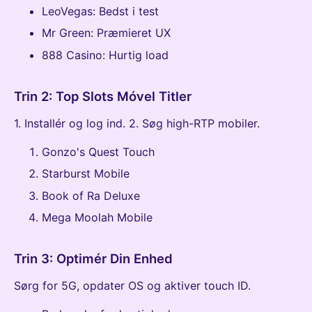
LeoVegas: Bedst i test
Mr Green: Præmieret UX
888 Casino: Hurtig load
Trin 2: Top Slots Móvel Titler
1. Installér og log ind. 2. Søg high-RTP mobiler.
Gonzo's Quest Touch
Starburst Mobile
Book of Ra Deluxe
Mega Moolah Mobile
Trin 3: Optimér Din Enhed
Sørg for 5G, opdater OS og aktiver touch ID.