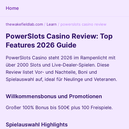
Home
thewakefieldlab.com
/
Learn
/
powerslots casino review
PowerSlots Casino Review: Top
Features 2026 Guide
PowerSlots Casino steht 2026 im Rampenlicht mit
über 2000 Slots und Live-Dealer-Spielen. Diese
Review listet Vor- und Nachteile, Boni und
Spielauswahl auf, ideal für Neulinge und Veteranen.
Willkommensbonus und Promotionen
Großer 100% Bonus bis 500€ plus 100 Freispiele.
Spielauswahl Highlights