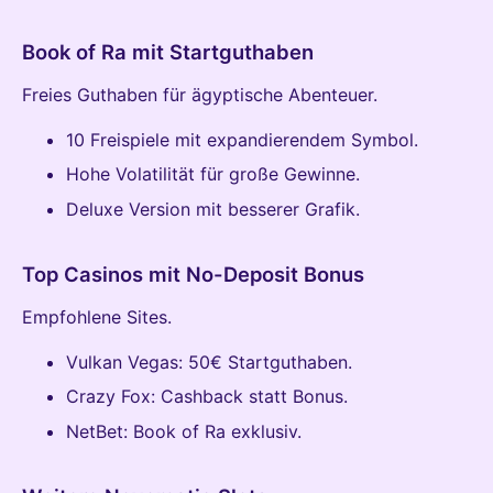
Book of Ra mit Startguthaben
Freies Guthaben für ägyptische Abenteuer.
10 Freispiele mit expandierendem Symbol.
Hohe Volatilität für große Gewinne.
Deluxe Version mit besserer Grafik.
Top Casinos mit No-Deposit Bonus
Empfohlene Sites.
Vulkan Vegas: 50€ Startguthaben.
Crazy Fox: Cashback statt Bonus.
NetBet: Book of Ra exklusiv.