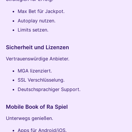
Max Bet für Jackpot.
Autoplay nutzen.
Limits setzen.
Sicherheit und Lizenzen
Vertrauenswürdige Anbieter.
MGA lizenziert.
SSL Verschlüsselung.
Deutschsprachiger Support.
Mobile Book of Ra Spiel
Unterwegs genießen.
Apps für Android/iOS.