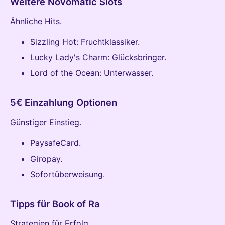
Weitere Novomatic Slots
Ähnliche Hits.
Sizzling Hot: Fruchtklassiker.
Lucky Lady's Charm: Glücksbringer.
Lord of the Ocean: Unterwasser.
5€ Einzahlung Optionen
Günstiger Einstieg.
PaysafeCard.
Giropay.
Sofortüberweisung.
Tipps für Book of Ra
Strategien für Erfolg.