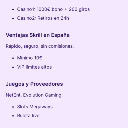
Casino1: 1000€ bono + 200 giros
Casino2: Retiros en 24h
Ventajas Skrill en España
Rápido, seguro, sin comisiones.
Mínimo 10€
VIP límites altos
Juegos y Proveedores
NetEnt, Evolution Gaming.
Slots Megaways
Ruleta live