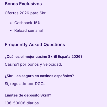
Bonos Exclusivos
Ofertas 2026 para Skrill.
Cashback 15%
Reload semanal
Frequently Asked Questions
¿Cuál es el mejor casino Skrill España 2026?
Casino1 por bonos y velocidad.
¿Skrill es seguro en casinos españoles?
Sí, regulado por DGOJ.
Límites de depósito Skrill?
10€-5000€ diarios.