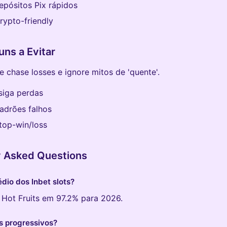
epósitos Pix rápidos
rypto-friendly
ns a Evitar
e chase losses e ignore mitos de 'quente'.
siga perdas
adrões falhos
top-win/loss
y Asked Questions
dio dos Inbet slots?
Hot Fruits em 97.2% para 2026.
ts progressivos?