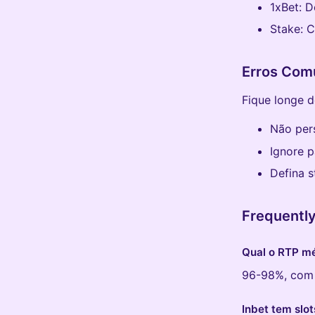
1xBet: D
Stake: C
Erros Comu
Fique longe d
Não per
Ignore p
Defina s
Frequentl
Qual o RTP mé
96-98%, com 
Inbet tem slo