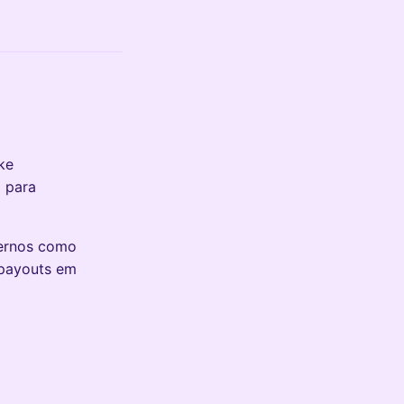
ke
l para
dernos como
 payouts em