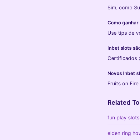
Sim, como Su
Como ganhar 
Use tips de v
Inbet slots sã
Certificados
Novos Inbet s
Fruits on Fir
Related To
fun play slots
elden ring ho