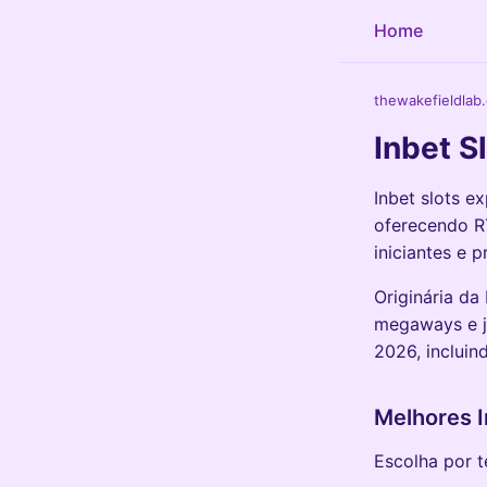
Home
thewakefieldlab
Inbet S
Inbet slots 
oferecendo RT
iniciantes e 
Originária da
megaways e j
2026, incluin
Melhores I
Escolha por t