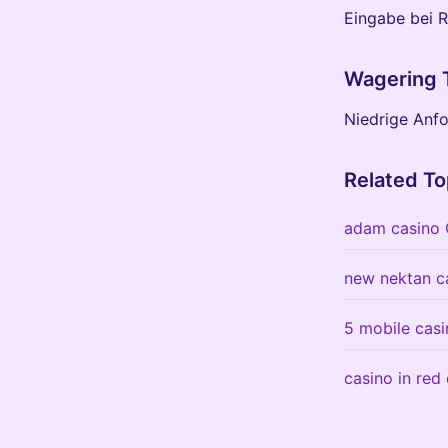
Eingabe bei R
Wagering 
Niedrige Anf
Related To
adam casino 
new nektan ca
5 mobile casi
casino in red