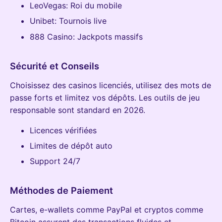
LeoVegas: Roi du mobile
Unibet: Tournois live
888 Casino: Jackpots massifs
Sécurité et Conseils
Choisissez des casinos licenciés, utilisez des mots de
passe forts et limitez vos dépôts. Les outils de jeu
responsable sont standard en 2026.
Licences vérifiées
Limites de dépôt auto
Support 24/7
Méthodes de Paiement
Cartes, e-wallets comme PayPal et cryptos comme