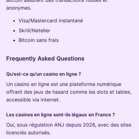
Bitcoin assurent des transactions fluides et
anonymes.
Visa/Mastercard instantané
Skrill/Neteller
Bitcoin sans frais
Frequently Asked Questions
Qu'est-ce qu'un casino en ligne ?
Un casino en ligne est une plateforme numérique
offrant des jeux de hasard comme les slots et tables,
accessible via internet.
Les casinos en ligne sont-ils légaux en France ?
Oui, sous régulation ANJ depuis 2026, avec des sites
licenciés autorisés.