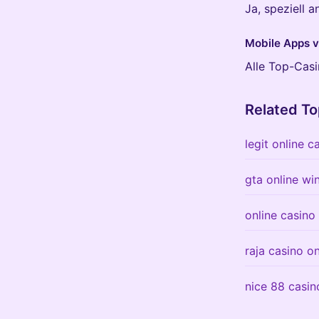
Ja, speziell
Mobile Apps 
Alle Top-Casi
Related To
legit online 
gta online wi
online casino 
raja casino on
nice 88 casin