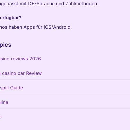
 angepasst mit DE-Sprache und Zahlmethoden.
verfügbar?
nos haben Apps für iOS/Android.
pics
casino reviews 2026
n casino car Review
spill Guide
line
o